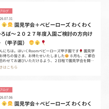
ブログ
26.07.31
園見学会＋ベビーローズ わくわく
ひろば～２０２７年度入園ご検討の方向け
～ （甲子園）
んにちは。ほいくRoomベビーローズ甲子園です
園見学
お待ちの皆さま、お待たせいたしました
８月も、ご都合
合わせてお選びいただけるよう、２日程で園見学会を開催
たします。 「どんな園かな？」「保育士の雰囲気を知りた
きはこちら
」「入園を考えている」そんな皆さまに、園の様子を実際
見ていただける機会です。 ぜひお気軽にお越しください
８月開催日 【① ８ …
ブログ
26.07.06
園見学会＋ベビーローズ わくわく