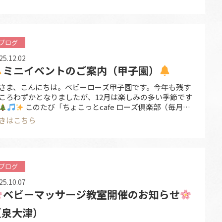
実施内容 保育士による出し物 ・手あそび
・パネルシアター🖼
・手品
・座談会
どお楽 …
ブログ
25.12.02
ミニイベントのご案内（甲子園）
さま、こんにちは。ベビーローズ甲子園です。今年も残す
ころわずかとなりましたが、12月は楽しみの多い季節です
このたび「ちょこっとcafe ローズ倶楽部（毎月開
）」にて、１２月は保育士によるミニイベントを開催いた
きはこちら
ます。どうぞお気軽にお立ち寄りください
ミニイベ
ト日時 12月7日（日） 14:30～15:00 （約30分）
実施
容 …
ブログ
25.10.07
ベビーマッサージ教室開催のお知らせ
（泉大津）