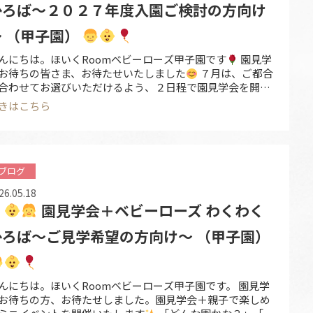
ひろば～２０２７年度入園ご検討の方向け
～ （甲子園）
んにちは。ほいくRoomベビーローズ甲子園です
園見学
お待ちの皆さま、お待たせいたしました
７月は、ご都合
合わせてお選びいただけるよう、２日程で園見学会を開催
たします。 「どんな園かな？」「保育士の雰囲気を知りた
きはこちら
」「入園を考えている」そんな皆さまに、園の様子を実際
見ていただける機会です。 ぜひお気軽にお越しください
７月開催日 【① ７ …
ブログ
26.05.18
園見学会＋ベビーローズ わくわく
ひろば～ご見学希望の方向け～ （甲子園）
んにちは。ほいくRoomベビーローズ甲子園です。 園見学
お待ちの方、お待たせしました。園見学会＋親子で楽しめ