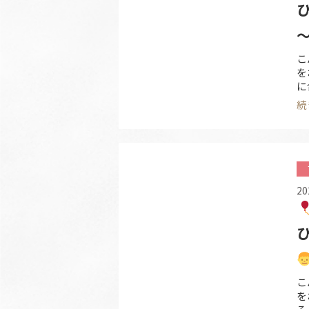
こ
を
に
い
続
い
に
20
こ
を