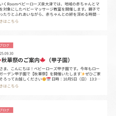
いくRoomベビーローズ泉大津では、地域の赤ちゃんとマ
を対象にしたベビーマッサージ教室を開催します。親子で
ったりとふれあいながら、赤ちゃんとの絆を深める時間を
緒に過ごしませんか？参加は無料・先着5組限定です。お早
きはこちら
にお申し込みください♪ 【日時】10月18日（土）10:30〜
1:30【場所】ほいくRoomベビーローズ泉大津【対象】生後
か月〜1歳半 …
ブログ
25.09.30
秋華祭のご案内
（甲子園）
さま、こんにちは！ベビーローズ甲子園です。今年もロー
ガーデン甲子園で【秋華祭】を開催いたします
ぜひご家
そろってお越しください
日時：10月5日（日） 13:30
16:30 ※雨天決行
場所：ローズガーデン甲子園 1
きはこちら
 屋外（玄関前・駐車場）・屋内（地域交流室・
育室）
実施内容 たこ焼き・焼きそば・唐揚げ・やきと
・コロッケ・チュロ …
ブログ