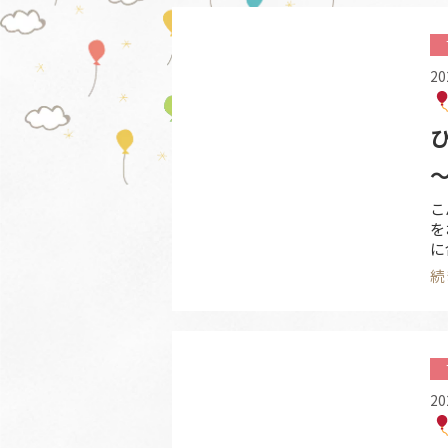
20
こ
を
に
い
続
い
に
20