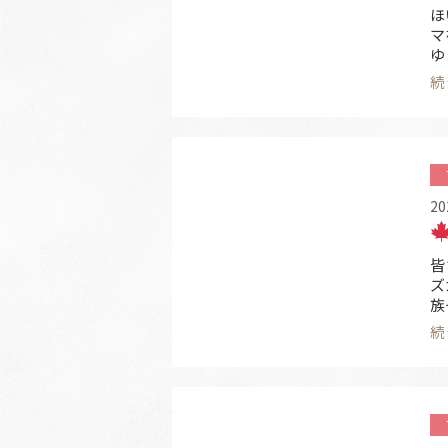
ほ
マ
ゆ
一
続
め
1
2
20
皆
ズ
族
～
続
階
保
り