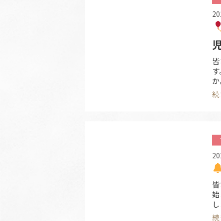
20
皆
す
か
ベ
続
姿
ま
ろ
20
皆
始
し
ン
続