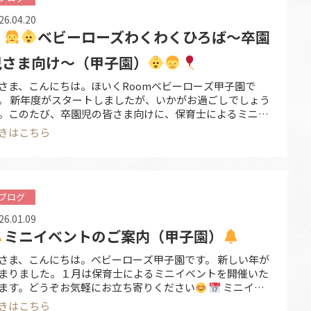
26.04.20
ベビーローズわくわくひろば～卒園
児さま向け～（甲子園）
さま、こんにちは。ほいくRoomベビーローズ甲子園で
。 新年度がスタートしましたが、いかがお過ごしでしょう
。このたび、卒園児の皆さま向けに、保育士によるミニイ
ントを開催いたします♪その後のご様子や成長されたお
きはこちら
、ご家族様のお話をお聴かせいただけましたら嬉しく思い
す
今年度より、イベント名を【ベビーローズわくわくひ
ば】としてご案内いたします。どう …
ブログ
26.01.09
ミニイベントのご案内（甲子園）
さま、こんにちは。ベビーローズ甲子園です。 新しい年が
まりました。１月は保育士によるミニイベントを開催いた
ます。どうぞお気軽にお立ち寄りください
ミニイベ
ト日時 2026年1月24日（土） 10:00～11:00 （約60分）
きはこちら