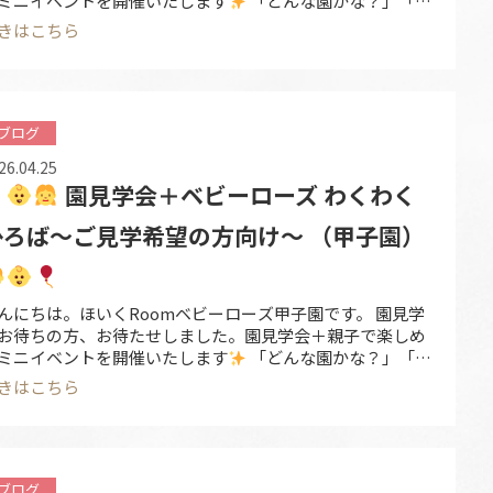
ミニイベントを開催いたします
「どんな園かな？」「保
士の雰囲気を知りたい」「入園を考えている」そんな皆さ
きはこちら
に、ぜひお気軽にお越しいただければと思います
✴︎ 開催
概要 ✴︎
開催日：６月２０日
土）
場所：ほ …
ブログ
26.04.25
園見学会＋ベビーローズ わくわく
ひろば～ご見学希望の方向け～ （甲子園）
んにちは。ほいくRoomベビーローズ甲子園です。 園見学
お待ちの方、お待たせしました。園見学会＋親子で楽しめ
ミニイベントを開催いたします
「どんな園かな？」「保
士の雰囲気を知りたい」「入園を考えている」そんな皆さ
きはこちら
に、ぜひお気軽にお越しいただければと思います
✴︎ 開催
概要 ✴︎
開催日：５月９日
土）
場所：ほい …
ブログ