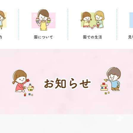
内
園について
園での生活
見