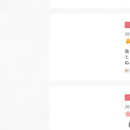
な
20
皆
と
ね
催
続
し
ン
内
20