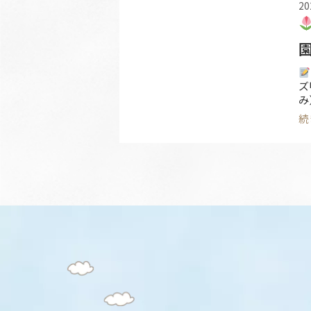
20
ズ
み
①
続
答
あ