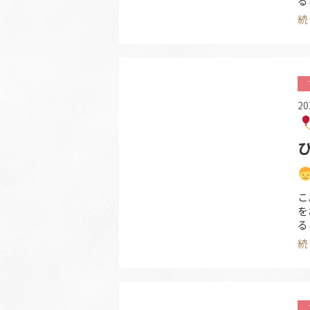
る
育
続
ま
（
20
こ
を
る
育
続
ま
（