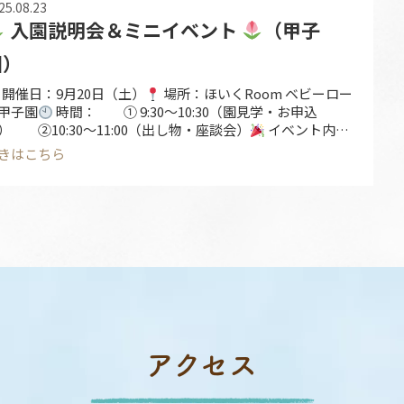
25.08.23
入園説明会＆ミニイベント
（甲子
園）
開催日：9月20日（土）
場所：ほいくRoom ベビーロー
甲子園
時間： ① 9:30～10:30（園見学・お申込
） ②10:30～11:00（出し物・座談会）
イベント内容
園見学会・園内ご見学・園のしおりのご説明・質疑応
きはこちら
・ご希望の方は申込書のご記入 ✍
②
保育士による「手
そび・出し物・座談会」
園や保育士の雰囲気を知 …
アクセス